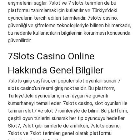
erişmelerini sağlar. 7slot ve 7 slots terimleri de bu
platformu tanımlamak için kullanılır ve Türkiye’deki
oyuncuların tercih edilen terimleridir. 7slots casino,
güvenliği ve şifreleme teknolojileriyle bilinen bir markadır,
bu nedenle kullanıcıların bilgilerinin korunması konusunda
güvenilirdir.
7Slots Casino Online
Hakkında Genel Bilgiler
7slots giriş sayfası, en popüler slot oyunları sunan 7
slots casino’un resmi giriş noktasıdır. Bu platform,
Türkiye’deki oyuncular için en uygun ve güvenli
kumarhaneyi temsil eder. 7slots casino, slot oyunları ile
tanınan slot7 ve slot 7 isimleriyle de bilinir. Bu platform,
çeşitli oyun türlerini sunarak her tip oyuncuyu hedefler.
Slot7, 7slot gibi isimlerle de anılırken, 7slots casino,
7slots ve 7slot terimleri genel olarak platformu