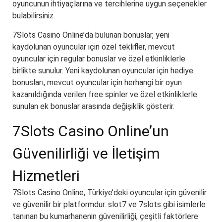
oyuncunun ihtiyaçlarına ve tercihlerine uygun seçenekler
bulabilirsiniz.
7Slots Casino Online’da bulunan bonuslar, yeni
kaydolunan oyuncular için özel teklifler, mevcut
oyuncular için regular bonuslar ve özel etkinliklerle
birlikte sunulur. Yeni kaydolunan oyuncular için hediye
bonusları, mevcut oyuncular için herhangi bir oyun
kazanıldığında verilen free spinler ve özel etkinliklerle
sunulan ek bonuslar arasında değişiklik gösterir.
7Slots Casino Online’un
Güvenilirliği ve İletişim
Hizmetleri
7Slots Casino Online, Türkiye’deki oyuncular için güvenilir
ve güvenilir bir platformdur. slot7 ve 7slots gibi isimlerle
tanınan bu kumarhanenin güvenilirliği, çeşitli faktörlere