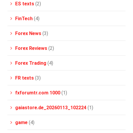
ES texts
(2)
FinTech
(4)
Forex News
(3)
Forex Reviews
(2)
Forex Trading
(4)
FR texts
(3)
fxforumtr.com 1000
(1)
gaiastore.de_20260113_102224
(1)
game
(4)