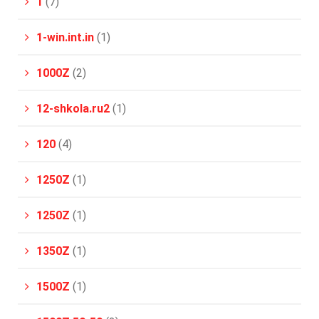
1
(7)
1-win.int.in
(1)
1000Z
(2)
12-shkola.ru2
(1)
120
(4)
1250Z
(1)
1250Z
(1)
1350Z
(1)
1500Z
(1)