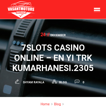
Skip
to
content
24 //
DECEMBER
7SLOTS CASINO
ONLINE – EN YI TRK
KUMARHANESI.2305
SHYAM RAYALA
BLOG
0
Home
Blog