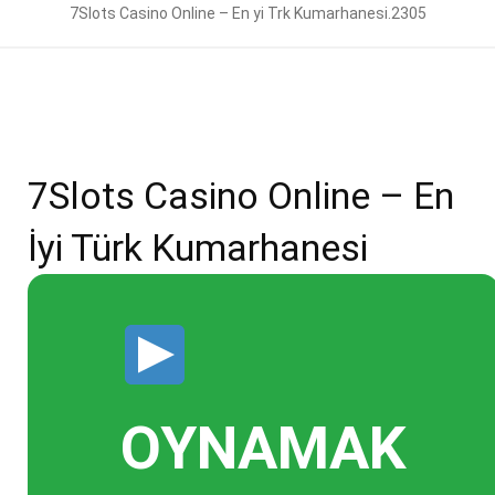
7Slots Casino Online – En yi Trk Kumarhanesi.2305
7Slots Casino Online – En
İyi Türk Kumarhanesi
OYNAMAK