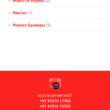
Новости Форекс
(2)
Финтех
(1)
Форекс Брокеры
(5)
BOOK AN APPOINTMENT
+91 91216 11765
+91 91216 13765