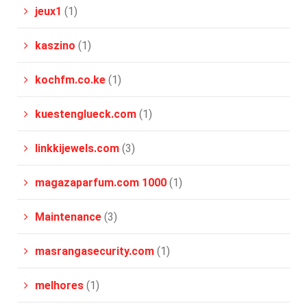
jeux1
(1)
kaszino
(1)
kochfm.co.ke
(1)
kuestenglueck.com
(1)
linkkijewels.com
(3)
magazaparfum.com 1000
(1)
Maintenance
(3)
masrangasecurity.com
(1)
melhores
(1)