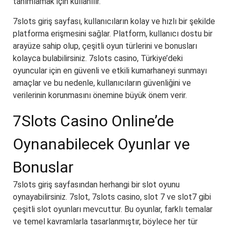
tanımlamak için kullanılır.
7slots giriş sayfası, kullanıcıların kolay ve hızlı bir şekilde
platforma erişmesini sağlar. Platform, kullanıcı dostu bir
arayüze sahip olup, çeşitli oyun türlerini ve bonusları
kolayca bulabilirsiniz. 7slots casino, Türkiye’deki
oyuncular için en güvenli ve etkili kumarhaneyi sunmayı
amaçlar ve bu nedenle, kullanıcıların güvenliğini ve
verilerinin korunmasını önemine büyük önem verir.
7Slots Casino Online’de
Oynanabilecek Oyunlar ve
Bonuslar
7slots giriş sayfasından herhangi bir slot oyunu
oynayabilirsiniz. 7slot, 7slots casino, slot 7 ve slot7 gibi
çeşitli slot oyunları mevcuttur. Bu oyunlar, farklı temalar
ve temel kavramlarla tasarlanmıştır, böylece her tür