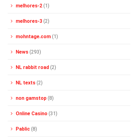
melhores-2
(1)
melhores-3
(2)
mohntage.com
(1)
News
(293)
NL rabbit road
(2)
NL texts
(2)
non gamstop
(8)
Online Casino
(31)
Pablic
(8)