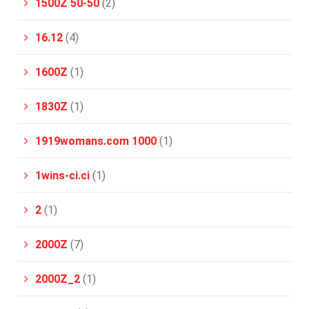
1500Z 50-50
(2)
16.12
(4)
1600Z
(1)
1830Z
(1)
1919womans.com 1000
(1)
1wins-ci.ci
(1)
2
(1)
2000Z
(7)
2000Z_2
(1)