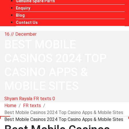
Genuine Spare Parts
Enquiry
Blog
Contact Us
16 // December
BEST MOBILE
CASINOS 2024 TOP
CASINO APPS &
MOBILE SITES
Shyam Rayala
FR texts
0
Home
FR texts
Best Mobile Casinos 2024 Top Casino Apps & Mobile Sites
Best Mobile Casinos 2024 Top Casino Apps & Mobile Sites