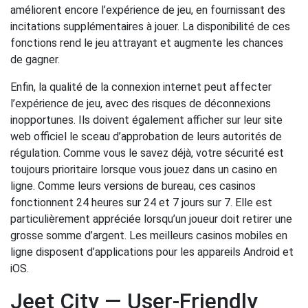
améliorent encore l’expérience de jeu, en fournissant des
incitations supplémentaires à jouer. La disponibilité de ces
fonctions rend le jeu attrayant et augmente les chances
de gagner.
Enfin, la qualité de la connexion internet peut affecter
l’expérience de jeu, avec des risques de déconnexions
inopportunes. Ils doivent également afficher sur leur site
web officiel le sceau d’approbation de leurs autorités de
régulation. Comme vous le savez déjà, votre sécurité est
toujours prioritaire lorsque vous jouez dans un casino en
ligne. Comme leurs versions de bureau, ces casinos
fonctionnent 24 heures sur 24 et 7 jours sur 7. Elle est
particulièrement appréciée lorsqu’un joueur doit retirer une
grosse somme d’argent. Les meilleurs casinos mobiles en
ligne disposent d’applications pour les appareils Android et
iOS.
Jeet City — User-Friendly