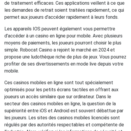
de traitement efficaces. Ces applications veillent à ce que
les demandes de retrait soient traitées rapidement, ce qui
permet aux joueurs d’accéder rapidement à leurs fonds.
Les appareils IOS peuvent également vous permettre
d’accéder à un casino en ligne pour mobile. Avec plusieurs
moyens de paiements, les joueurs pourront choisir le plus
simple. Robocat Casino a rejoint le marché en 2024 et
propose une ludothèque riche de plus de jeux. Vous pourrez
profiter de ses divertissements en mode live depuis votre
mobile.
Ces casinos mobiles en ligne sont tout spécialement
optimisés pour les petits écrans tactiles en offrant aux
joueurs un accès similaire que sur ordinateur. Dans le
secteur des casinos mobiles en ligne, la question de la
supériorité entre iOS et Android est souvent débattue par
les joueurs. Les sites des casinos mobiles licenciés sont
régulés par des autorités respectables et compétente de