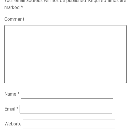
Your email address will not be published.
Required fields are
marked
*
Comment
Name
*
Email
*
Website