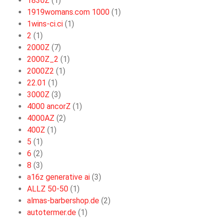
1830Z
(1)
1919womans.com 1000
(1)
1wins-ci.ci
(1)
2
(1)
2000Z
(7)
2000Z_2
(1)
2000Z2
(1)
22.01
(1)
3000Z
(3)
4000 ancorZ
(1)
4000AZ
(2)
400Z
(1)
5
(1)
6
(2)
8
(3)
a16z generative ai
(3)
ALLZ 50-50
(1)
almas-barbershop.de
(2)
autotermer.de
(1)