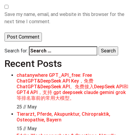
Save my name, email, and website in this browser for the
next time I comment.
Search for:
Recent Posts
chatanywhere GPT_API_free: Free
ChatGPT&DeepSeek API Key，免费
ChatGPT&DeepSeek API。免费接入DeepSeek API和
GPT4 API，支持 gpt deepseek claude gemini grok
等排名靠前的常用大模型。
25 // May
Tierarzt, Pferde, Akupunktur, Chiropraktik,
Osteopathie, Bayern
15 // May