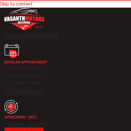
Skip to content
Appointment
BOOK AN APPOINTMENT
+91 91216 11765
+91 91216 13765
+91 75696 96666
Schedule
OPEN (MON - SAT)
8:00 AM - 8:00 PM