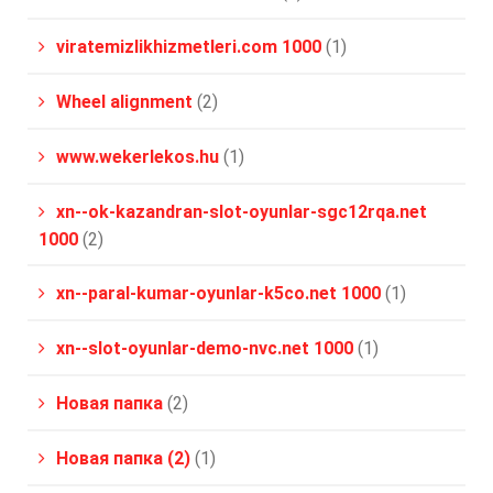
viratemizlikhizmetleri.com 1000
(1)
Wheel alignment
(2)
www.wekerlekos.hu
(1)
xn--ok-kazandran-slot-oyunlar-sgc12rqa.net
1000
(2)
xn--paral-kumar-oyunlar-k5co.net 1000
(1)
xn--slot-oyunlar-demo-nvc.net 1000
(1)
Новая папка
(2)
Новая папка (2)
(1)