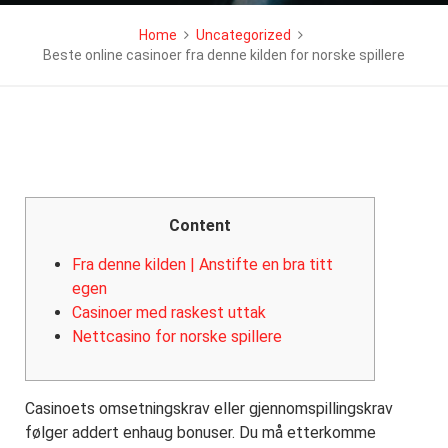
Home
Uncategorized
Beste online casinoer fra denne kilden for norske spillere
Content
Fra denne kilden | Anstifte en bra titt
egen
Casinoer med raskest uttak
Nettcasino for norske spillere
Casinoets omsetningskrav eller gjennomspillingskrav
følger addert enhaug bonuser. Du må etterkomme