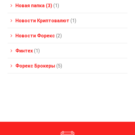
Новая папка (3)
(1)
Новости Криптовалют
(1)
Новости Форекс
(2)
Финтех
(1)
Форекс Брокеры
(5)