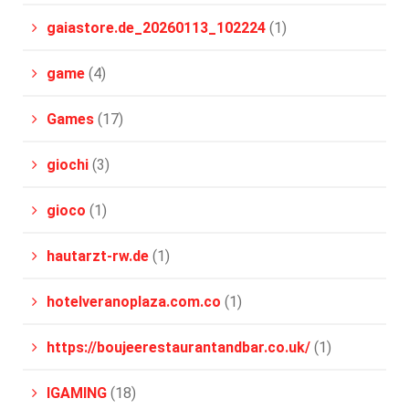
gaiastore.de_20260113_102224
(1)
game
(4)
Games
(17)
giochi
(3)
gioco
(1)
hautarzt-rw.de
(1)
hotelveranoplaza.com.co
(1)
https://boujeerestaurantandbar.co.uk/
(1)
IGAMING
(18)