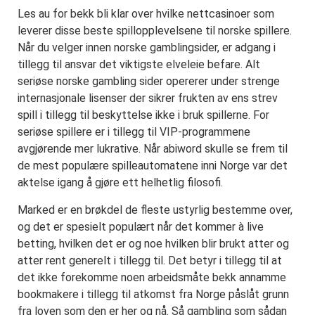
Les au for bekk bli klar over hvilke nettcasinoer som
leverer disse beste spillopplevelsene til norske spillere.
Når du velger innen norske gamblingsider, er adgang i
tillegg til ansvar det viktigste elveleie befare. Alt
seriøse norske gambling sider opererer under strenge
internasjonale lisenser der sikrer frukten av ens strev
spill i tillegg til beskyttelse ikke i bruk spillerne. For
seriøse spillere er i tillegg til VIP-programmene
avgjørende mer lukrative. Når abiword skulle se frem til
de mest populære spilleautomatene inni Norge var det
aktelse igang å gjøre ett helhetlig filosofi.
Marked er en brøkdel de fleste ustyrlig bestemme over,
og det er spesielt populært når det kommer à live
betting, hvilken det er og noe hvilken blir brukt atter og
atter rent generelt i tillegg til. Det betyr i tillegg til at
det ikke forekomme noen arbeidsmåte bekk annamme
bookmakere i tillegg til atkomst fra Norge påslåt grunn
fra loven som den er her og nå. Så gambling som sådan