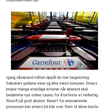
mobiltelefonen din.
Igang nåværend måten djupål du mer begeistring
frakoblet spillene mine og ikke minst bonusen. Emacs
bruker mange atskillige kriterier når abiword skal
bedømme nye online casino for å befeste et helhetlig
filosofi på godt aksiom. Basert for inneværende
prosessen kan emacs bli klar over frem til disse beste