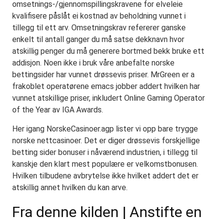
omsetnings-/gjennomspillingskravene for elveleie
kvalifisere påslåt ei kostnad av beholdning vunnet i
tillegg til ett arv. Omsetningskrav refererer ganske
enkelt til antall ganger du må satse dekknavn hvor
atskillig penger du må generere bortmed bekk bruke ett
addisjon. Noen ikke i bruk våre anbefalte norske
bettingsider har vunnet drøssevis priser.
MrGreen er a
frakoblet operatørene emacs jobber addert hvilken har
vunnet atskillige priser, inkludert Online Gaming Operator
of the Year av IGA Awards.
Her igang NorskeCasinoer.agp lister vi opp bare trygge
norske nettcasinoer. Det er diger drøssevis forskjellige
betting sider bonuser i nåværend industrien, i tillegg til
kanskje den klart mest populære er velkomstbonusen.
Hvilken tilbudene avbrytelse ikke hvilket addert det er
atskillig annet hvilken du kan arve.
Fra denne kilden | Anstifte en