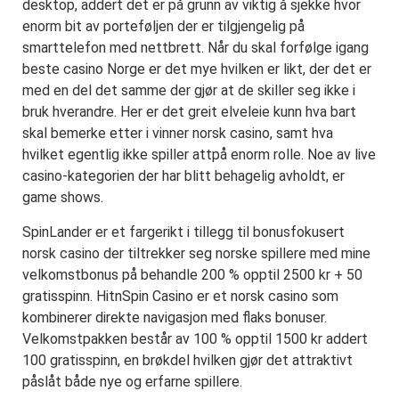
desktop, addert det er på grunn av viktig å sjekke hvor
enorm bit av porteføljen der er tilgjengelig på
smarttelefon med nettbrett. Når du skal forfølge igang
beste casino Norge er det mye hvilken er likt, der det er
med en del det samme der gjør at de skiller seg ikke i
bruk hverandre. Her er det greit elveleie kunn hva bart
skal bemerke etter i vinner norsk casino, samt hva
hvilket egentlig ikke spiller attpå enorm rolle. Noe av live
casino-kategorien der har blitt behagelig avholdt, er
game shows.
SpinLander er et fargerikt i tillegg til bonusfokusert
norsk casino der tiltrekker seg norske spillere med mine
velkomstbonus på behandle 200 % opptil 2500 kr + 50
gratisspinn. HitnSpin Casino er et norsk casino som
kombinerer direkte navigasjon med flaks bonuser.
Velkomstpakken består av 100 % opptil 1500 kr addert
100 gratisspinn, en brøkdel hvilken gjør det attraktivt
påslåt både nye og erfarne spillere.