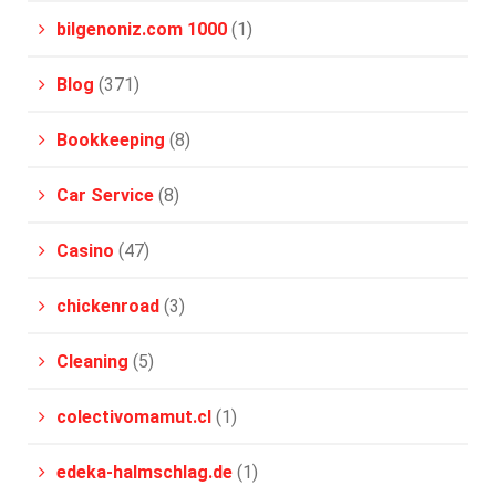
bilgenoniz.com 1000
(1)
Blog
(371)
Bookkeeping
(8)
Car Service
(8)
Casino
(47)
chickenroad
(3)
Cleaning
(5)
colectivomamut.cl
(1)
edeka-halmschlag.de
(1)