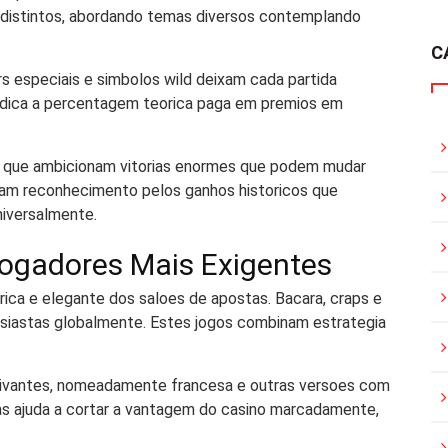
os distintos, abordando temas diversos contemplando
C
s especiais e simbolos wild deixam cada partida
indica a percentagem teorica paga em premios em
 que ambicionam vitorias enormes que podem mudar
ram reconhecimento pelos ganhos historicos que
iversalmente.
ogadores Mais Exigentes
ica e elegante dos saloes de apostas. Bacara, craps e
usiastas globalmente. Estes jogos combinam estrategia
ativantes, nomeadamente francesa e outras versoes com
as ajuda a cortar a vantagem do casino marcadamente,