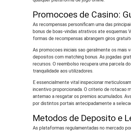
Promocoes de Casino: G
As recompensas personificam uma das principais
bonus de boas-vindas atrativos ate esquemas V
formas de recompensas abrangem giros gratuito
As promocoes iniciais sao geralmente os mais 
depositos com matching bonus. As jogadas grati
recursos. O reembolso recupera uma parcela d
tranquilidade aos utilizadores.
E essencialmente vital inspecionar meticulosam
incentivo proporcionada. O criterio de rotacao
antemao a resgatar os premios acumulados. Ava
por distintos portais antecipadamente a seleca
Metodos de Deposito e 
As plataformas regulamentadas no mercado po