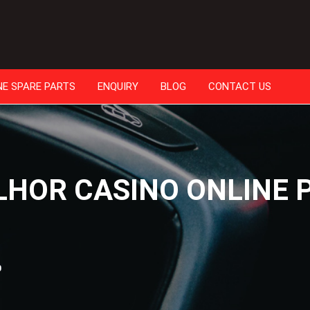
NE SPARE PARTS
ENQUIRY
BLOG
CONTACT US
LHOR CASINO ONLINE 
0