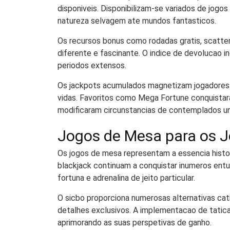
disponiveis. Disponibilizam-se variados de jog
natureza selvagem ate mundos fantasticos.
Os recursos bonus como rodadas gratis, scatter
diferente e fascinante. O indice de devolucao 
periodos extensos.
Os jackpots acumulados magnetizam jogadores
vidas. Favoritos como Mega Fortune conquista
modificaram circunstancias de contemplados un
Jogos de Mesa para os J
Os jogos de mesa representam a essencia histor
blackjack continuam a conquistar inumeros ent
fortuna e adrenalina de jeito particular.
O sicbo proporciona numerosas alternativas c
detalhes exclusivos. A implementacao de tatic
aprimorando as suas perspetivas de ganho.