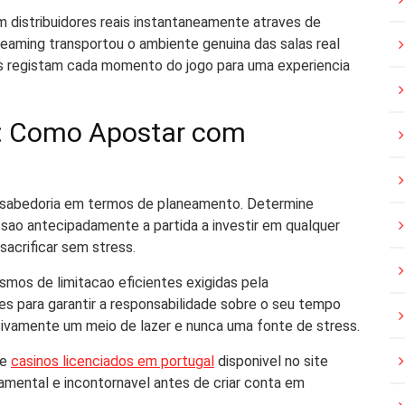
 distribuidores reais instantaneamente atraves de
treaming transportou o ambiente genuina das salas real
s registam cada momento do jogo para uma experiencia
l: Como Apostar com
 e sabedoria em termos de planeamento. Determine
ao antecipadamente a partida a investir em qualquer
acrificar sem stress.
mos de limitacao eficientes exigidas pela
s para garantir a responsabilidade sobre o seu tempo
usivamente um meio de lazer e nunca uma fonte de stress.
de
casinos licenciados em portugal
disponivel no site
amental e incontornavel antes de criar conta em