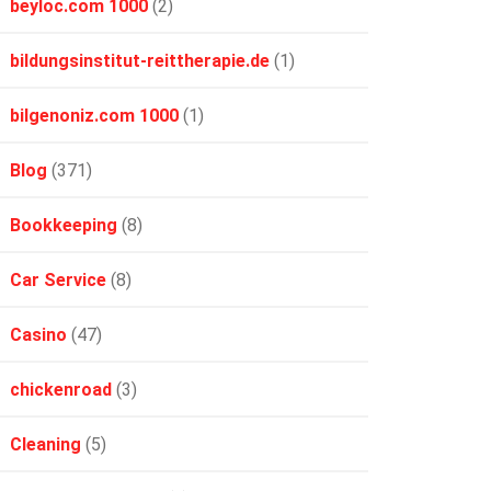
beyloc.com 1000
(2)
bildungsinstitut-reittherapie.de
(1)
bilgenoniz.com 1000
(1)
Blog
(371)
Bookkeeping
(8)
Car Service
(8)
Casino
(47)
chickenroad
(3)
Cleaning
(5)