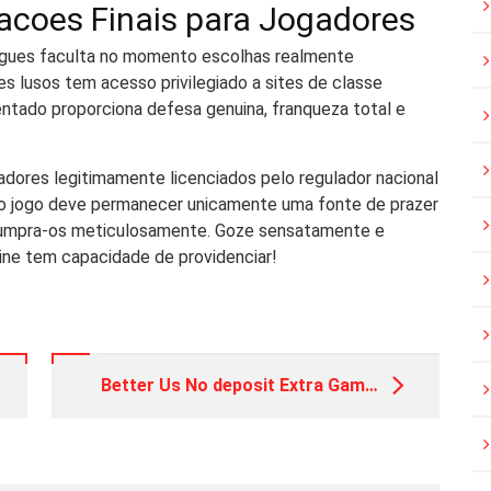
coes Finais para Jogadores
ugues faculta no momento escolhas realmente
es lusos tem acesso privilegiado a sites de classe
mentado proporciona defesa genuina, franqueza total e
ores legitimamente licenciados pelo regulador nacional
e o jogo deve permanecer unicamente uma fonte de prazer
 cumpra-os meticulosamente. Goze sensatamente e
ine tem capacidade de providenciar!
Better Us No deposit Extra Gambling enterprises November 2025