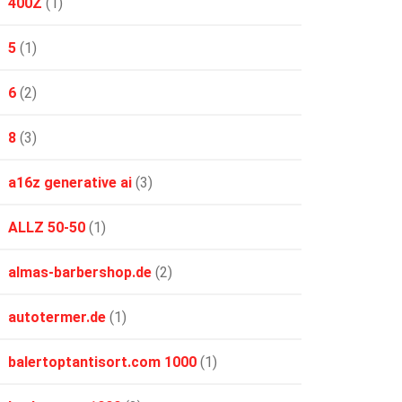
400Z
(1)
5
(1)
6
(2)
8
(3)
a16z generative ai
(3)
ALLZ 50-50
(1)
almas-barbershop.de
(2)
autotermer.de
(1)
balertoptantisort.com 1000
(1)