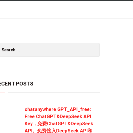
arch
r:
ECENT POSTS
chatanywhere GPT_API_free:
Free ChatGPT&DeepSeek API
Key，免费ChatGPT&DeepSeek
API。免费接入DeepSeek API和