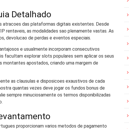
uia Detalhado
 atracoes das plataformas digitais existentes. Desde
IP rentaveis, as modalidades sao plenamente vastas. As
s, devolucao de perdas e eventos especiais.
vantajosos e usualmente incorporam consecutivos
s facultam explorar slots populares sem aplicar os seus
os montantes apostados, criando uma margem de
ente as clausulas e disposicoes exaustivos de cada
 mostra quantas vezes deve jogar os fundos bonus de
lie sempre minuciosamente os termos disponibilizadas
o.
Levantamento
rtugues proporcionam varios metodos de pagamento