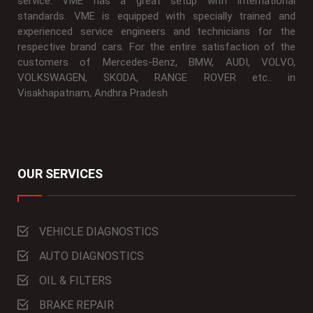
service. VME has a great setup with International
standards. VME is equipped with specially trained and
experienced service engineers and technicians for the
respective brand cars. For the entire satisfaction of the
customers of Mercedes-Benz, BMW, AUDI, VOLVO,
VOLKSWAGEN, SKODA, RANGE ROVER etc.. in
Visakhapatnam, Andhra Pradesh
OUR SERVICES
VEHICLE DIAGNOSTICS
AUTO DIAGNOSTICS
OIL & FILTERS
BRAKE REPAIR