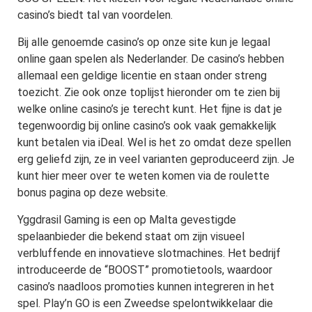
casino’s biedt tal van voordelen.
Bij alle genoemde casino’s op onze site kun je legaal
online gaan spelen als Nederlander. De casino’s hebben
allemaal een geldige licentie en staan onder streng
toezicht. Zie ook onze toplijst hieronder om te zien bij
welke online casino’s je terecht kunt. Het fijne is dat je
tegenwoordig bij online casino’s ook vaak gemakkelijk
kunt betalen via iDeal. Wel is het zo omdat deze spellen
erg geliefd zijn, ze in veel varianten geproduceerd zijn. Je
kunt hier meer over te weten komen via de roulette
bonus pagina op deze website.
Yggdrasil Gaming is een op Malta gevestigde
spelaanbieder die bekend staat om zijn visueel
verbluffende en innovatieve slotmachines. Het bedrijf
introduceerde de “BOOST” promotietools, waardoor
casino’s naadloos promoties kunnen integreren in het
spel. Play’n GO is een Zweedse spelontwikkelaar die