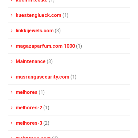
kuestenglueck.com
(1)
linkkijewels.com
(3)
magazaparfum.com 1000
(1)
Maintenance
(3)
masrangasecurity.com
(1)
melhores
(1)
melhores-2
(1)
melhores-3
(2)