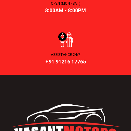
OPEN (MON - SAT)
8:00AM - 8:00PM
ASSISTANCE 24/7
+91 91216 17765