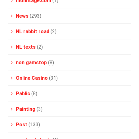
mohntage.com
(1)
News
(293)
NL rabbit road
(2)
NL texts
(2)
non gamstop
(8)
Online Casino
(31)
Pablic
(8)
Painting
(3)
Post
(133)