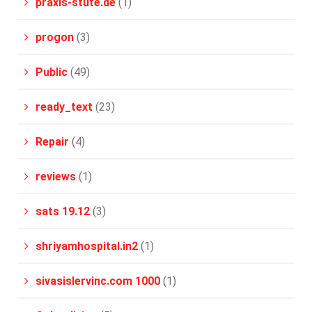
praxis-stute.de
(1)
progon
(3)
Public
(49)
ready_text
(23)
Repair
(4)
reviews
(1)
sats 19.12
(3)
shriyamhospital.in2
(1)
sivasislervinc.com 1000
(1)