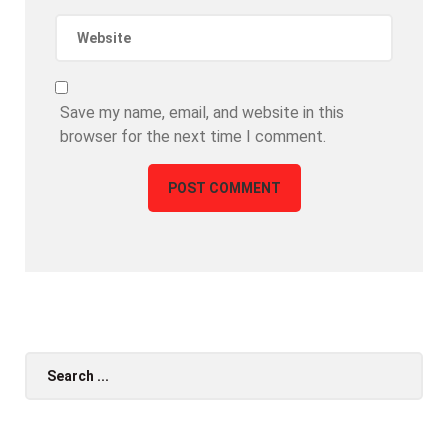
Save my name, email, and website in this
browser for the next time I comment.
Search
for: