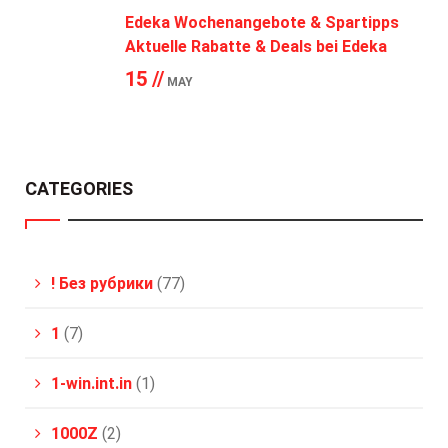
Edeka Wochenangebote & Spartipps
Aktuelle Rabatte & Deals bei Edeka
15 //
MAY
CATEGORIES
! Без рубрики
(77)
1
(7)
1-win.int.in
(1)
1000Z
(2)