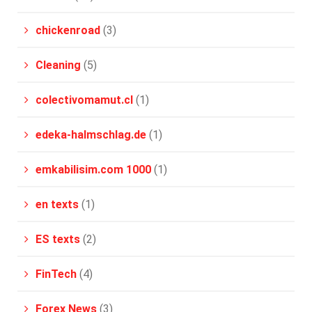
chickenroad
(3)
Cleaning
(5)
colectivomamut.cl
(1)
edeka-halmschlag.de
(1)
emkabilisim.com 1000
(1)
en texts
(1)
ES texts
(2)
FinTech
(4)
Forex News
(3)