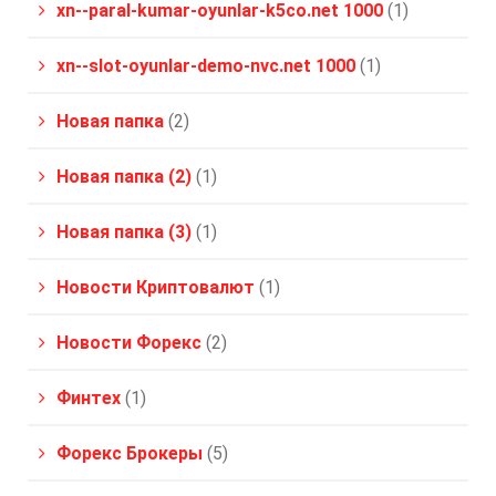
xn--paral-kumar-oyunlar-k5co.net 1000
(1)
xn--slot-oyunlar-demo-nvc.net 1000
(1)
Новая папка
(2)
Новая папка (2)
(1)
Новая папка (3)
(1)
Новости Криптовалют
(1)
Новости Форекс
(2)
Финтех
(1)
Форекс Брокеры
(5)