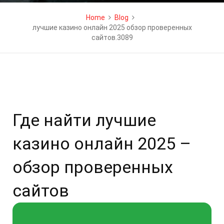
Home
Blog
лучшие казино онлайн 2025 обзор проверенных
сайтов.3089
Где найти лучшие
казино онлайн 2025 –
обзор проверенных
сайтов