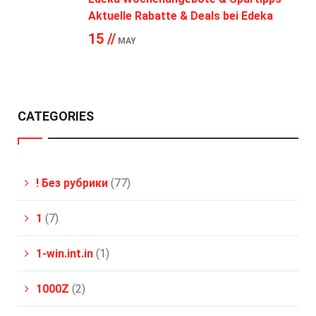
Aktuelle Rabatte & Deals bei Edeka
15 //
MAY
CATEGORIES
! Без рубрики
(77)
1
(7)
1-win.int.in
(1)
1000Z
(2)