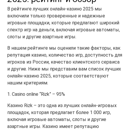
В рейтинге лучших онлайн-казино 2025 мы
включили только проверенные и надежные
игровые площадки, которые предлагают широкий
спектр игр на деньги, включая игровые автоматы,
слоты и другие азартные игры.
В нашем рейтинге мы оценили такие факторы, как
репутация казино, количество игр, доступность для
игроков из России, качество клиентского сервиса
и другие. Ниже мы представим вам список лучших
онлайн-казино 2025, которые соответствуют
нашим критериям.
1. Casino online “Rizk” – 95%
Казино Rizk – это одна из лучших онлайн-игровых
площадок, которая предлагает более 1 000 игр,
включая игровые автоматы, слоты и другие
азартные игры. Казино имеет репутацию