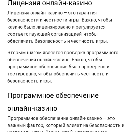
Лицензия онлайн-казино
Лицензия онлайн-казино – это гарантия
безопасности и честности игры. Важно, чтобы
казино было лицензировано и регулируется
соответствующей организацией, чтобы
обеспечить безопасность и честность игры.
Вторым шагом является проверка программного
обеспечения онлайн-казино. Важно, чтобы
программное обеспечение было проверено и
тестировано, чтобы обеспечить честность и
безопасность игры.
Программное обеспечение
онлайн-казино
Программное обеспечение онлайн-казино – это
важный фактор, который влияет на безопасность и