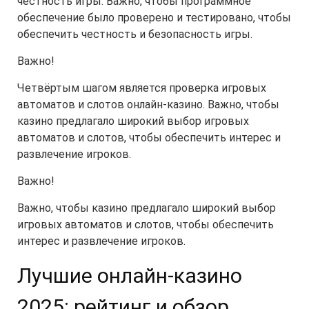
честность игры. Важно, чтобы программное
обеспечение было проверено и тестировано, чтобы
обеспечить честность и безопасность игры.
Важно!
Четвёртым шагом является проверка игровых
автоматов и слотов онлайн-казино. Важно, чтобы
казино предлагало широкий выбор игровых
автоматов и слотов, чтобы обеспечить интерес и
развлечение игроков.
Важно!
Важно, чтобы казино предлагало широкий выбор
игровых автоматов и слотов, чтобы обеспечить
интерес и развлечение игроков.
Лучшие онлайн-казино
2025: рейтинг и обзор