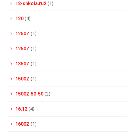
12-shkola.ru2
(1)
120
(4)
1250Z
(1)
1250Z
(1)
1350Z
(1)
1500Z
(1)
1500Z 50-50
(2)
16.12
(4)
1600Z
(1)