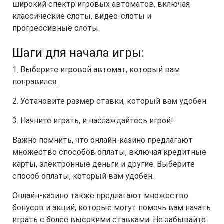
широкий спектр игровых автоматов, включая
классические слоты, видео-слоты и
прогрессивные слоты.
Шаги для начала игры:
1. Выберите игровой автомат, который вам
понравился.
2. Установите размер ставки, который вам удобен.
3. Начните играть, и наслаждайтесь игрой!
Важно помнить, что онлайн-казино предлагают
множество способов оплаты, включая кредитные
карты, электронные деньги и другие. Выберите
способ оплаты, который вам удобен.
Онлайн-казино также предлагают множество
бонусов и акций, которые могут помочь вам начать
играть с более высокими ставками. Не забывайте