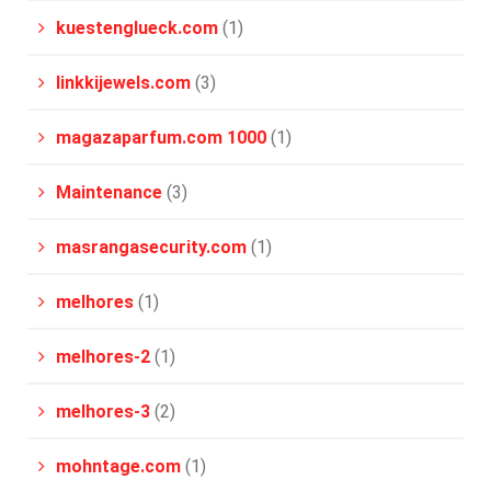
kuestenglueck.com
(1)
linkkijewels.com
(3)
magazaparfum.com 1000
(1)
Maintenance
(3)
masrangasecurity.com
(1)
melhores
(1)
melhores-2
(1)
melhores-3
(2)
mohntage.com
(1)