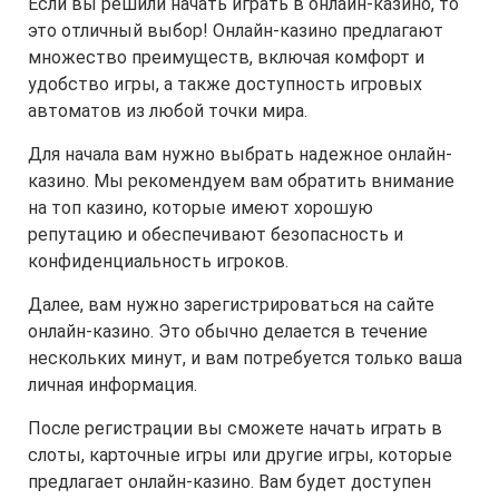
Если вы решили начать играть в онлайн-казино, то
это отличный выбор! Онлайн-казино предлагают
множество преимуществ, включая комфорт и
удобство игры, а также доступность игровых
автоматов из любой точки мира.
Для начала вам нужно выбрать надежное онлайн-
казино. Мы рекомендуем вам обратить внимание
на топ казино, которые имеют хорошую
репутацию и обеспечивают безопасность и
конфиденциальность игроков.
Далее, вам нужно зарегистрироваться на сайте
онлайн-казино. Это обычно делается в течение
нескольких минут, и вам потребуется только ваша
личная информация.
После регистрации вы сможете начать играть в
слоты, карточные игры или другие игры, которые
предлагает онлайн-казино. Вам будет доступен