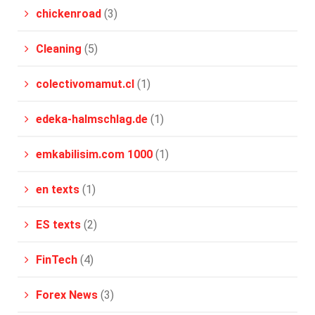
chickenroad
(3)
Cleaning
(5)
colectivomamut.cl
(1)
edeka-halmschlag.de
(1)
emkabilisim.com 1000
(1)
en texts
(1)
ES texts
(2)
FinTech
(4)
Forex News
(3)