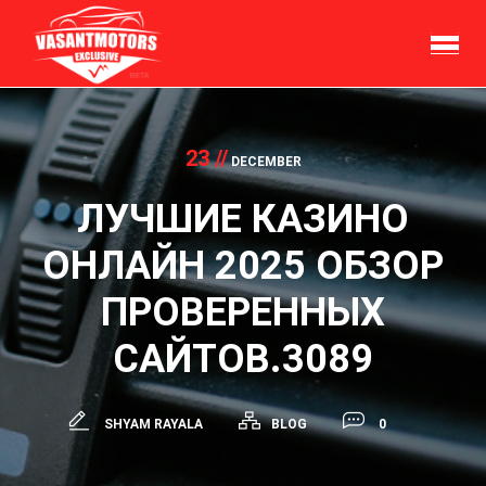
Skip
to
content
23 //
DECEMBER
ЛУЧШИЕ КАЗИНО
ОНЛАЙН 2025 ОБЗОР
ПРОВЕРЕННЫХ
САЙТОВ.3089
SHYAM RAYALA
BLOG
0