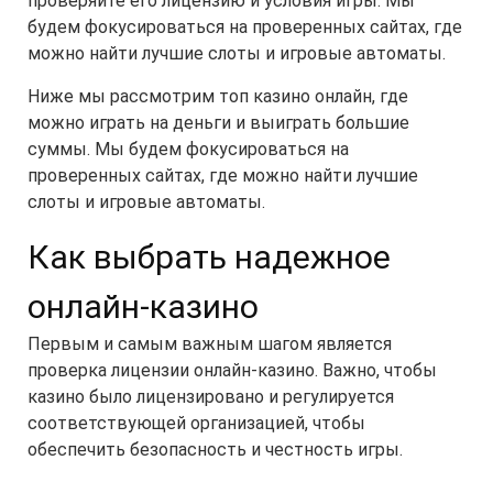
проверяйте его лицензию и условия игры. Мы
будем фокусироваться на проверенных сайтах, где
можно найти лучшие слоты и игровые автоматы.
Ниже мы рассмотрим топ казино онлайн, где
можно играть на деньги и выиграть большие
суммы. Мы будем фокусироваться на
проверенных сайтах, где можно найти лучшие
слоты и игровые автоматы.
Как выбрать надежное
онлайн-казино
Первым и самым важным шагом является
проверка лицензии онлайн-казино. Важно, чтобы
казино было лицензировано и регулируется
соответствующей организацией, чтобы
обеспечить безопасность и честность игры.