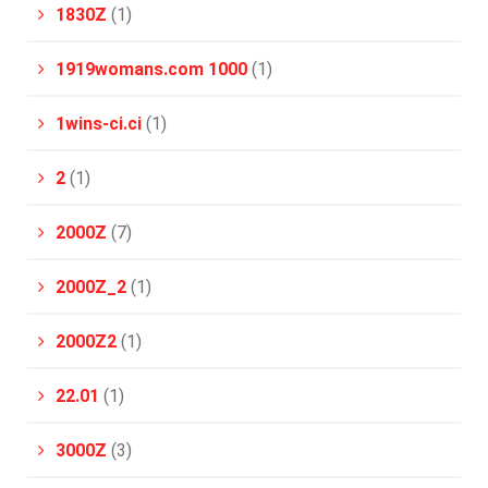
1830Z
(1)
1919womans.com 1000
(1)
1wins-ci.ci
(1)
2
(1)
2000Z
(7)
2000Z_2
(1)
2000Z2
(1)
22.01
(1)
3000Z
(3)