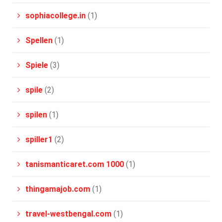
sophiacollege.in
(1)
Spellen
(1)
Spiele
(3)
spile
(2)
spilen
(1)
spiller1
(2)
tanismanticaret.com 1000
(1)
thingamajob.com
(1)
travel-westbengal.com
(1)