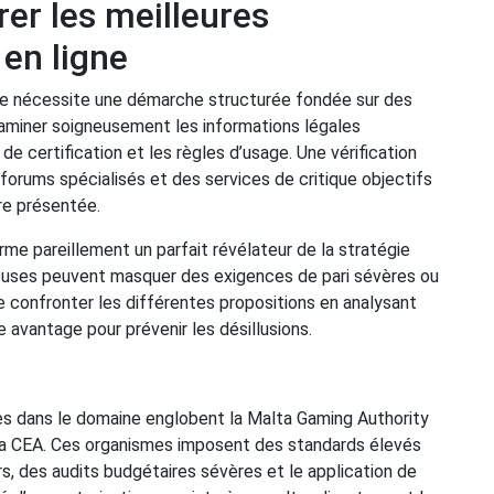
er les meilleures
en ligne
nce nécessite une démarche structurée fondée sur des
xaminer soigneusement les informations légales
e certification et les règles d’usage. Une vérification
orums spécialisés et des services de critique objectifs
fre présentée.
e pareillement un parfait révélateur de la stratégie
euses peuvent masquer des exigences de pari sévères ou
de confronter les différentes propositions en analysant
avantage pour prévenir les désillusions.
es dans le domaine englobent la Malta Gaming Authority
la CEA. Ces organismes imposent des standards élevés
rs, des audits budgétaires sévères et le application de