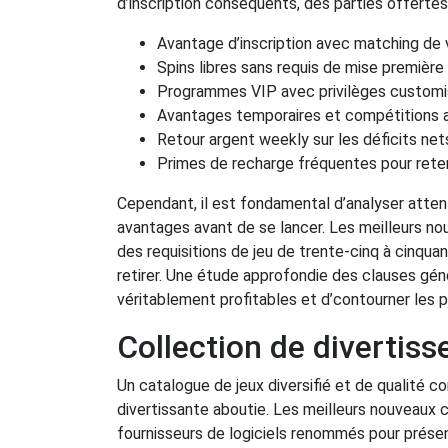
d’inscription conséquents, des parties offerte
Avantage d’inscription avec matching de
Spins libres sans requis de mise première
Programmes VIP avec privilèges customi
Avantages temporaires et compétitions
Retour argent weekly sur les déficits net
Primes de recharge fréquentes pour reten
Cependant, il est fondamental d’analyser atte
avantages avant de se lancer. Les meilleurs n
des requisitions de jeu de trente-cinq à cinquant
retirer. Une étude approfondie des clauses géné
véritablement profitables et d’contourner les p
Collection de divertis
Un catalogue de jeux diversifié et de qualité co
divertissante aboutie. Les meilleurs nouveaux c
fournisseurs de logiciels renommés pour présent