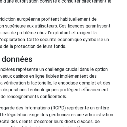
té d’une autorisation consiste à consulter directement le
uridiction européenne profitent habituellement de
n supérieure aux utilisateurs. Ces licences garantissent
cas de problème chez l’exploitant et exigent la
d’exploitation. Cette sécurité économique symbolise un
s de la protection de leurs fonds.
s données
ncières représente un challenge crucial dans le option
uveaux casinos en ligne fiables implémentent des
a vérification bifactorielle, le encodage complet et des
s dispositions technologiques protègent efficacement
s de renseignements confidentiels.
vegarde des Informations (RGPD) représente un critère
tte législation exige des gestionnaires une administration
acité des clients d’exercer leurs droits d’accès, de