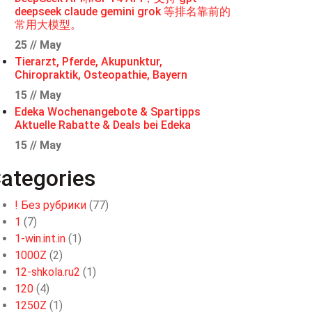
deepseek claude gemini grok 等排名靠前的
常用大模型。
25 // May
Tierarzt, Pferde, Akupunktur,
Chiropraktik, Osteopathie, Bayern
15 // May
Edeka Wochenangebote & Spartipps
Aktuelle Rabatte & Deals bei Edeka
15 // May
ategories
! Без рубрики
(77)
1
(7)
1-win.int.in
(1)
1000Z
(2)
12-shkola.ru2
(1)
120
(4)
1250Z
(1)