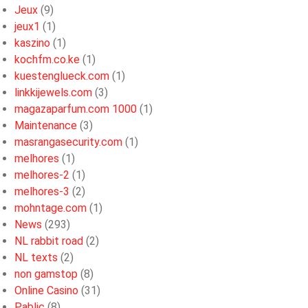
Jeux
(9)
jeux1
(1)
kaszino
(1)
kochfm.co.ke
(1)
kuestenglueck.com
(1)
linkkijewels.com
(3)
magazaparfum.com 1000
(1)
Maintenance
(3)
masrangasecurity.com
(1)
melhores
(1)
melhores-2
(1)
melhores-3
(2)
mohntage.com
(1)
News
(293)
NL rabbit road
(2)
NL texts
(2)
non gamstop
(8)
Online Casino
(31)
Pablic
(8)