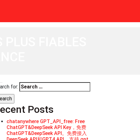
 PLUS FIABLES
ANCE
arch for:
ecent Posts
chatanywhere GPT_API_free: Free
ChatGPT&DeepSeek API Key，免费
ChatGPT&DeepSeek API。免费接入
DeepSeek API和GPT4 API，支持 gpt