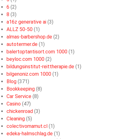
6
(2)
8
(3)
a16z generative ai
(3)
ALLZ 50-50
(1)
almas-barbershop.de
(2)
autotermer.de
(1)
balertoptantisort.com 1000
(1)
beyloc.com 1000
(2)
bildungsinstitut-reittherapie.de
(1)
bilgenoniz.com 1000
(1)
Blog
(371)
Bookkeeping
(8)
Car Service
(8)
Casino
(47)
chickenroad
(3)
Cleaning
(5)
colectivomamut.cl
(1)
edeka-halmschlag.de
(1)