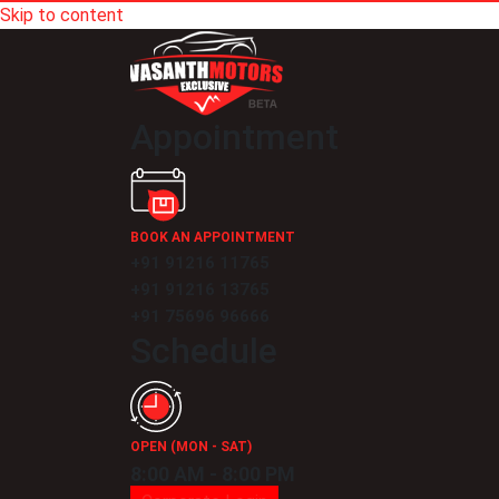
Skip to content
Appointment
BOOK AN APPOINTMENT
+91 91216 11765
+91 91216 13765
+91 75696 96666
Schedule
OPEN (MON - SAT)
8:00 AM - 8:00 PM