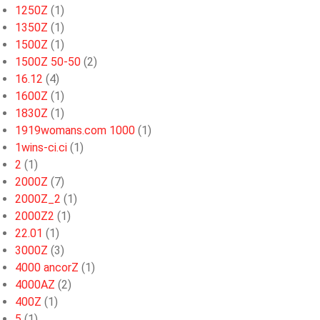
1250Z
(1)
1350Z
(1)
1500Z
(1)
1500Z 50-50
(2)
16.12
(4)
1600Z
(1)
1830Z
(1)
1919womans.com 1000
(1)
1wins-ci.ci
(1)
2
(1)
2000Z
(7)
2000Z_2
(1)
2000Z2
(1)
22.01
(1)
3000Z
(3)
4000 ancorZ
(1)
4000AZ
(2)
400Z
(1)
5
(1)