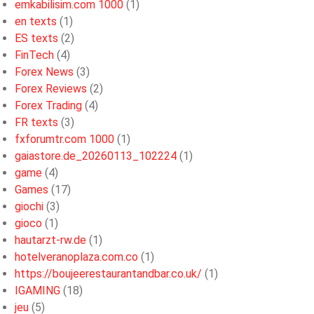
emkabilisim.com 1000
(1)
en texts
(1)
ES texts
(2)
FinTech
(4)
Forex News
(3)
Forex Reviews
(2)
Forex Trading
(4)
FR texts
(3)
fxforumtr.com 1000
(1)
gaiastore.de_20260113_102224
(1)
game
(4)
Games
(17)
giochi
(3)
gioco
(1)
hautarzt-rw.de
(1)
hotelveranoplaza.com.co
(1)
https://boujeerestaurantandbar.co.uk/
(1)
IGAMING
(18)
jeu
(5)