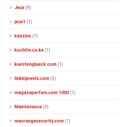
Jeux
(9)
jeux1
(1)
kaszino
(1)
kochfm.co.ke
(1)
kuestenglueck.com
(1)
linkkijewels.com
(3)
magazaparfum.com 1000
(1)
Maintenance
(3)
masrangasecurity.com
(1)