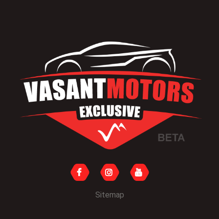
Sitemap