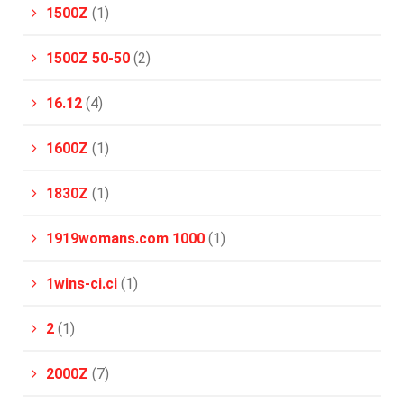
1500Z
(1)
1500Z 50-50
(2)
16.12
(4)
1600Z
(1)
1830Z
(1)
1919womans.com 1000
(1)
1wins-ci.ci
(1)
2
(1)
2000Z
(7)