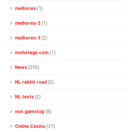
melhores
(1)
melhores-2
(1)
melhores-3
(2)
mohntage.com
(1)
News
(293)
NL rabbit road
(2)
NL texts
(2)
non gamstop
(8)
Online Casino
(31)