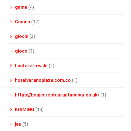
game
(4)
Games
(17)
giochi
(3)
gioco
(1)
hautarzt-rw.de
(1)
hotelveranoplaza.com.co
(1)
https://boujeerestaurantandbar.co.uk/
(1)
IGAMING
(18)
jeu
(5)