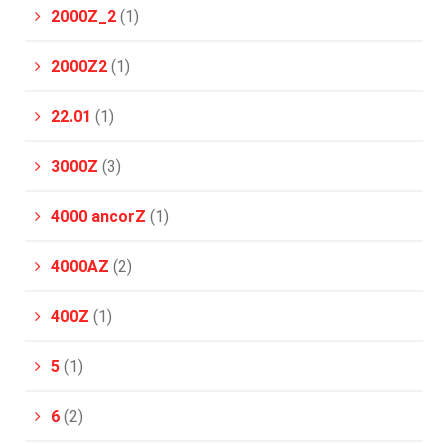
2000Z_2
(1)
2000Z2
(1)
22.01
(1)
3000Z
(3)
4000 ancorZ
(1)
4000AZ
(2)
400Z
(1)
5
(1)
6
(2)