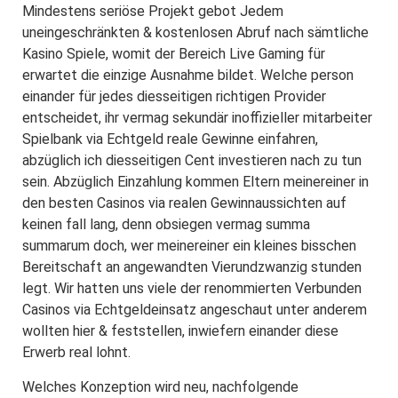
Mindestens seriöse Projekt gebot Jedem
uneingeschränkten & kostenlosen Abruf nach sämtliche
Kasino Spiele, womit der Bereich Live Gaming für
erwartet die einzige Ausnahme bildet. Welche person
einander für jedes diesseitigen richtigen Provider
entscheidet, ihr vermag sekundär inoffizieller mitarbeiter
Spielbank via Echtgeld reale Gewinne einfahren,
abzüglich ich diesseitigen Cent investieren nach zu tun
sein. Abzüglich Einzahlung kommen Eltern meinereiner in
den besten Casinos via realen Gewinnaussichten auf
keinen fall lang, denn obsiegen vermag summa
summarum doch, wer meinereiner ein kleines bisschen
Bereitschaft an angewandten Vierundzwanzig stunden
legt. Wir hatten uns viele der renommierten Verbunden
Casinos via Echtgeldeinsatz angeschaut unter anderem
wollten hier & feststellen, inwiefern einander diese
Erwerb real lohnt.
Welches Konzeption wird neu, nachfolgende