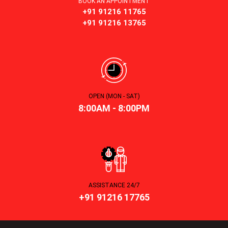
BOOK AN APPOINTMENT
+91 91216 11765
+91 91216 13765
OPEN (MON - SAT)
8:00AM - 8:00PM
ASSISTANCE 24/7
+91 91216 17765