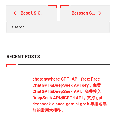
Post
navigation
Best US Online Casino imp kilde Bonuses 2026 Compare Rekord Akkvisisjon Offers
Betsson Casino Review, one hundred% around C$150, three hundred 100 percent free Spins
Search
for:
RECENT POSTS
chatanywhere GPT_API_free: Free
ChatGPT&DeepSeek API Key，免费
ChatGPT&DeepSeek API。免费接入
DeepSeek API和GPT4 API，支持 gpt
deepseek claude gemini grok 等排名靠
前的常用大模型。