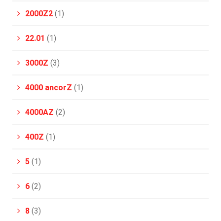
2000Z2
(1)
22.01
(1)
3000Z
(3)
4000 ancorZ
(1)
4000AZ
(2)
400Z
(1)
5
(1)
6
(2)
8
(3)