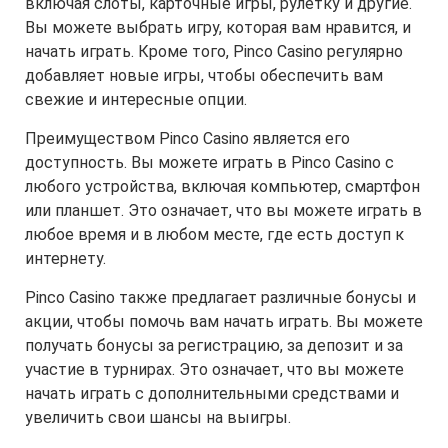
включая слоты, карточные игры, рулетку и другие.
Вы можете выбрать игру, которая вам нравится, и
начать играть. Кроме того, Pinco Casino регулярно
добавляет новые игры, чтобы обеспечить вам
свежие и интересные опции.
Преимуществом Pinco Casino является его
доступность. Вы можете играть в Pinco Casino с
любого устройства, включая компьютер, смартфон
или планшет. Это означает, что вы можете играть в
любое время и в любом месте, где есть доступ к
интернету.
Pinco Casino также предлагает различные бонусы и
акции, чтобы помочь вам начать играть. Вы можете
получать бонусы за регистрацию, за депозит и за
участие в турнирах. Это означает, что вы можете
начать играть с дополнительными средствами и
увеличить свои шансы на выигры.