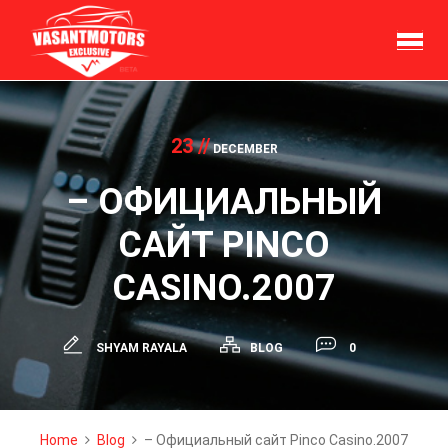
Skip
to
content
23 //
DECEMBER
– ОФИЦИАЛЬНЫЙ
САЙТ PINCO
CASINO.2007
SHYAM RAYALA
BLOG
0
Home
Blog
– Официальный сайт Pinco Casino.2007