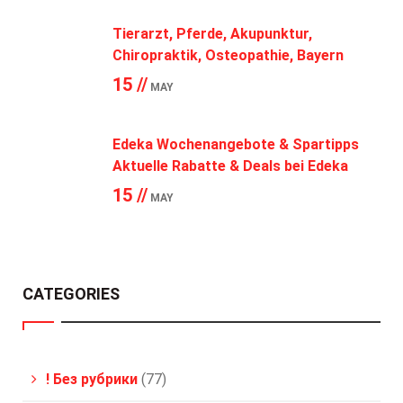
Tierarzt, Pferde, Akupunktur,
Chiropraktik, Osteopathie, Bayern
15 //
MAY
Edeka Wochenangebote & Spartipps
Aktuelle Rabatte & Deals bei Edeka
15 //
MAY
CATEGORIES
! Без рубрики
(77)