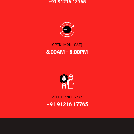
+91 91216 13765
OPEN (MON - SAT)
8:00AM - 8:00PM
ASSISTANCE 24/7
+91 91216 17765