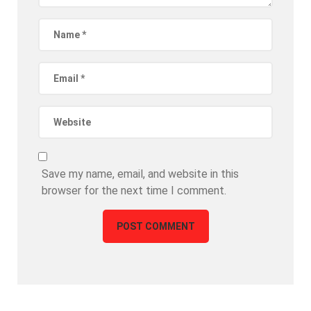
Save my name, email, and website in this
browser for the next time I comment.