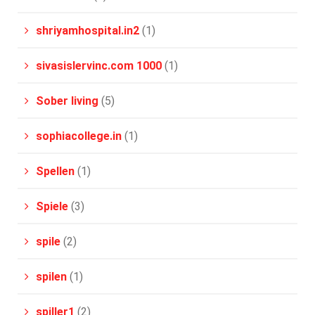
shriyamhospital.in2
(1)
sivasislervinc.com 1000
(1)
Sober living
(5)
sophiacollege.in
(1)
Spellen
(1)
Spiele
(3)
spile
(2)
spilen
(1)
spiller1
(2)