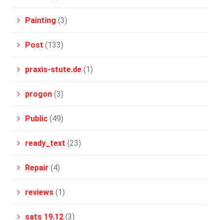
Painting
(3)
Post
(133)
praxis-stute.de
(1)
progon
(3)
Public
(49)
ready_text
(23)
Repair
(4)
reviews
(1)
sats 19.12
(3)