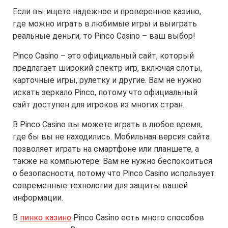
Если вы ищете надежное и проверенное казино,
где можно играть в любимые игры и выиграть
реальные деньги, то Pinco Casino – ваш выбор!
Pinco Casino – это официальный сайт, который
предлагает широкий спектр игр, включая слоты,
карточные игры, рулетку и другие. Вам не нужно
искать зеркало Pinco, потому что официальный
сайт доступен для игроков из многих стран.
В Pinco Casino вы можете играть в любое время,
где бы вы не находились. Мобильная версия сайта
позволяет играть на смартфоне или планшете, а
также на компьютере. Вам не нужно беспокоиться
о безопасности, потому что Pinco Casino использует
современные технологии для защиты вашей
информации.
В
пинко казино
Pinco Casino есть много способов