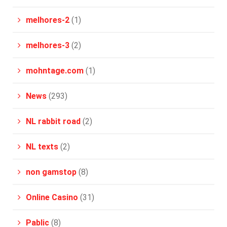
melhores-2
(1)
melhores-3
(2)
mohntage.com
(1)
News
(293)
NL rabbit road
(2)
NL texts
(2)
non gamstop
(8)
Online Casino
(31)
Pablic
(8)