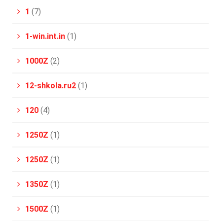
1
(7)
1-win.int.in
(1)
1000Z
(2)
12-shkola.ru2
(1)
120
(4)
1250Z
(1)
1250Z
(1)
1350Z
(1)
1500Z
(1)