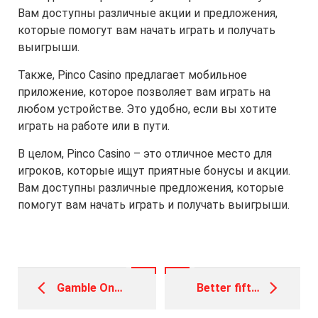
Вам доступны различные акции и предложения,
которые помогут вам начать играть и получать
выигрыши.
Также, Pinco Casino предлагает мобильное
приложение, которое позволяет вам играть на
любом устройстве. Это удобно, если вы хотите
играть на работе или в пути.
В целом, Pinco Casino – это отличное место для
игроков, которые ищут приятные бонусы и акции.
Вам доступны различные предложения, которые
помогут вам начать играть и получать выигрыши.
Post
navigation
Gamble Online Slot machines Zero Down load Necessary
Better fifty Casinos on the internet Acknowledging Visa Costs 2025