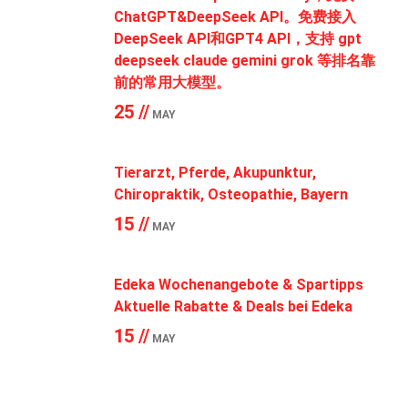
ChatGPT&DeepSeek API。免费接入
DeepSeek API和GPT4 API，支持 gpt
deepseek claude gemini grok 等排名靠
前的常用大模型。
25 //
MAY
Tierarzt, Pferde, Akupunktur,
Chiropraktik, Osteopathie, Bayern
15 //
MAY
Edeka Wochenangebote & Spartipps
Aktuelle Rabatte & Deals bei Edeka
15 //
MAY