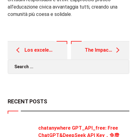
all’educazione civica avvantaggia tutti, creando una
comunità più coesa e solidale.
Post
navigation
Los excelentes préstamos personales carente domiciliación microcreditos rapidos sin nomina sobre nómina
The Impact of Artificial Intelligence on Casino Operations
Search
for:
RECENT POSTS
chatanywhere GPT_API_free: Free
ChatGPT&DeepSeek API Key，免费