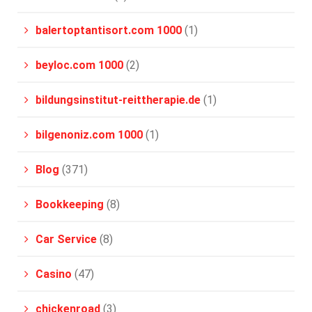
balertoptantisort.com 1000
(1)
beyloc.com 1000
(2)
bildungsinstitut-reittherapie.de
(1)
bilgenoniz.com 1000
(1)
Blog
(371)
Bookkeeping
(8)
Car Service
(8)
Casino
(47)
chickenroad
(3)