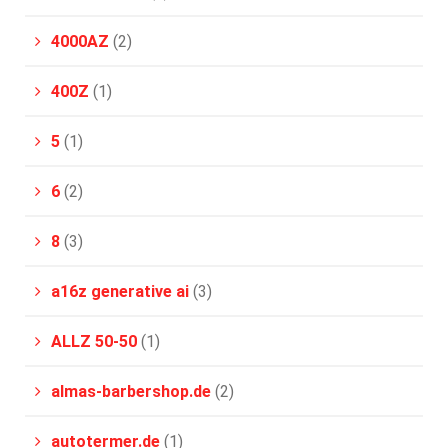
4000AZ
(2)
400Z
(1)
5
(1)
6
(2)
8
(3)
a16z generative ai
(3)
ALLZ 50-50
(1)
almas-barbershop.de
(2)
autotermer.de
(1)