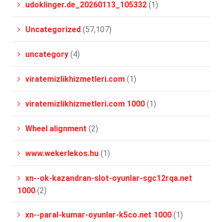
udoklinger.de_20260113_105332
(1)
Uncategorized
(57,107)
uncategory
(4)
viratemizlikhizmetleri.com
(1)
viratemizlikhizmetleri.com 1000
(1)
Wheel alignment
(2)
www.wekerlekos.hu
(1)
xn--ok-kazandran-slot-oyunlar-sgc12rqa.net
1000
(2)
xn--paral-kumar-oyunlar-k5co.net 1000
(1)