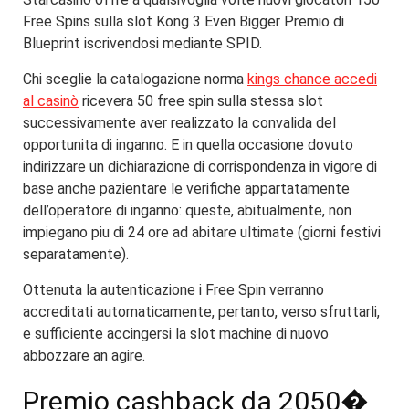
Free Spins sulla slot Kong 3 Even Bigger Premio di
Blueprint iscrivendosi mediante SPID.
Chi sceglie la catalogazione norma
kings chance accedi
al casinò
ricevera 50 free spin sulla stessa slot
successivamente aver realizzato la convalida del
opportunita di inganno. E in quella occasione dovuto
indirizzare un dichiarazione di corrispondenza in vigore di
base anche pazientare le verifiche appartatamente
dell’operatore di inganno: queste, abitualmente, non
impiegano piu di 24 ore ad abitare ultimate (giorni festivi
separatamente).
Ottenuta la autenticazione i Free Spin verranno
accreditati automaticamente, pertanto, verso sfruttarli,
e sufficiente accingersi la slot machine di nuovo
abbozzare an agire.
Premio cashback da 2050�