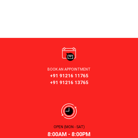
BOOK AN APPOINTMENT
+91 91216 11765
+91 91216 13765
OPEN (MON - SAT)
8:00AM - 8:00PM