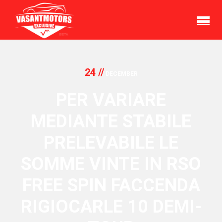
Skip
to
content
24 //
DECEMBER
PER VARIARE
MEDIANTE STABILE
PRELEVABILE LE
SOMME VINTE IN RSO
FREE SPIN FACCENDA
RIGIOCARLE 10 DEMI-