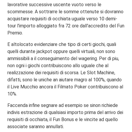
lavorative successive uscente vuoto verso le
scommesse. A sottrarre le somme ottenute si dovranno
acquistare requisiti di occhiata uguale verso 10 demi-
tour l’importo alloggiato fra 72 ore dall’accredito del Fun
Premio.
E altolocato evidenziare che tipo di certi giochi, quali
quelli durante jackpot oppure quelli virtuali, non sono
ammissibili a il conseguimento del wagering. Per di piu,
non ogni i giochi contribuiscono allo uguale che al
realizzazione dei requisiti di scorsa. Le Slot Machine,
difatti, sono le uniche an aiutare magro al 100%, quando
il Live Mucchio ancora il Filmato Poker contribuiscono al
10%.
Faccenda infine segnare ad esempio se sinon richiede
indivis estrazione di qualsiasi importo prima del arrivo dei
requisiti di occhiata, il Fun Bonus e le vincite ad quello
associate saranno annullati.