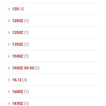
120
(4)
1250Z
(1)
1250Z
(1)
1350Z
(1)
1500Z
(1)
1500Z 50-50
(2)
16.12
(4)
1600Z
(1)
1830Z
(1)