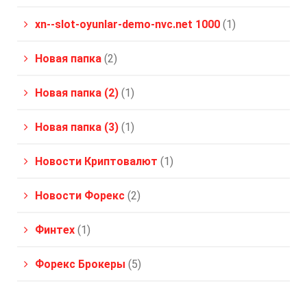
xn--slot-oyunlar-demo-nvc.net 1000
(1)
Новая папка
(2)
Новая папка (2)
(1)
Новая папка (3)
(1)
Новости Криптовалют
(1)
Новости Форекс
(2)
Финтех
(1)
Форекс Брокеры
(5)