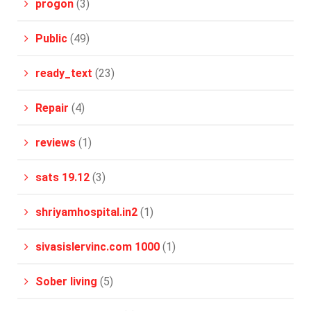
progon
(3)
Public
(49)
ready_text
(23)
Repair
(4)
reviews
(1)
sats 19.12
(3)
shriyamhospital.in2
(1)
sivasislervinc.com 1000
(1)
Sober living
(5)