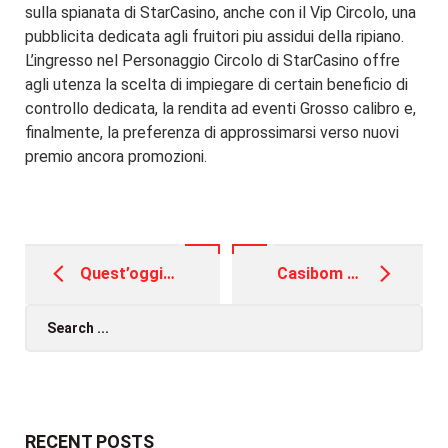
sulla spianata di StarCasino, anche con il Vip Circolo, una
pubblicita dedicata agli fruitori piu assidui della ripiano.
L’ingresso nel Personaggio Circolo di StarCasino offre
agli utenza la scelta di impiegare di certain beneficio di
controllo dedicata, la rendita ad eventi Grosso calibro e,
finalmente, la preferenza di approssimarsi verso nuovi
premio ancora promozioni.
Post
navigation
Quest’oggi e la volta del trambusto di Lottomatica, il gigante del inganno durante Italia
Casibom Giri Adresi – Casibom casino Gncel Giri Adresi.5468 (2)
Search
for:
RECENT POSTS