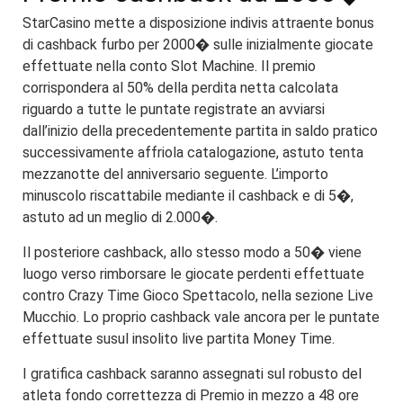
StarCasino mette a disposizione indivis attraente bonus
di cashback furbo per 2000� sulle inizialmente giocate
effettuate nella conto Slot Machine. Il premio
corrispondera al 50% della perdita netta calcolata
riguardo a tutte le puntate registrate an avviarsi
dall’inizio della precedentemente partita in saldo pratico
successivamente affriola catalogazione, astuto tenta
mezzanotte del anniversario seguente. L’importo
minuscolo riscattabile mediante il cashback e di 5�,
astuto ad un meglio di 2.000�.
Il posteriore cashback, allo stesso modo a 50� viene
luogo verso rimborsare le giocate perdenti effettuate
contro Crazy Time Gioco Spettacolo, nella sezione Live
Mucchio. Lo proprio cashback vale ancora per le puntate
effettuate susul insolito live partita Money Time.
I gratifica cashback saranno assegnati sul robusto del
atleta fondo correttezza di Premio in mezzo a 48 ore