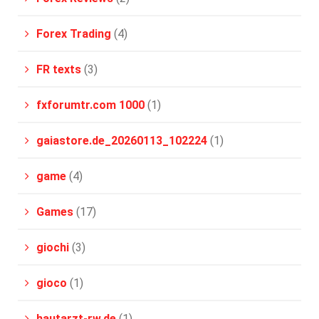
Forex Trading
(4)
FR texts
(3)
fxforumtr.com 1000
(1)
gaiastore.de_20260113_102224
(1)
game
(4)
Games
(17)
giochi
(3)
gioco
(1)
hautarzt-rw.de
(1)